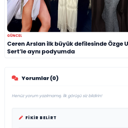
GÜNCEL
Ceren Arslan ilk büyük defilesinde Özge 
Sert’le aynı podyumda
Yorumlar (0)
Henüz yorum yazılmamış. İlk görüşü siz bildirin!
FIKIR BELIRT