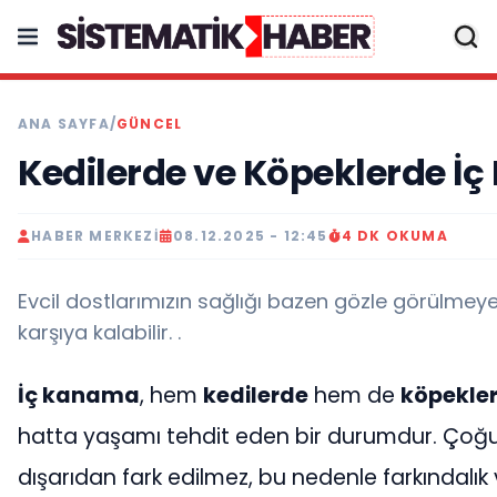
ANA SAYFA
/
GÜNCEL
Kedilerde ve Köpeklerde İ
HABER MERKEZI
08.12.2025 - 12:45
4 DK OKUMA
Evcil dostlarımızın sağlığı bazen gözle görülmeyen
karşıya kalabilir. .
İç kanama
, hem
kedilerde
hem de
köpekle
hatta yaşamı tehdit eden bir durumdur. Ço
dışarıdan fark edilmez, bu nedenle farkındalık