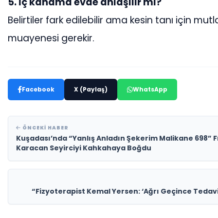
5. İç kanama evde anlaşılır mı?
Belirtiler fark edilebilir ama kesin tanı için mut
muayenesi gerekir.
Facebook
X (Paylaş)
WhatsApp
ÖNCEKI HABER
Kuşadası’nda “Yanlış Anladın Şekerim Malikane 698” F
Karacan Seyirciyi Kahkahaya Boğdu
“Fizyoterapist Kemal Yersen: ‘Ağrı Geçince Tedavi