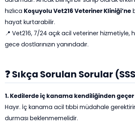
hızlıca
Koşuyolu Vet216 Veteriner Kliniği’ne
b
hayat kurtarabilir.
📍 Vet216, 7/24 açık acil veteriner hizmetiyl
gece dostlarınızın yanındadır.
❓ Sıkça Sorulan Sorular (SS
1. Kedilerde iç kanama kendiliğinden geçer
Hayır. İç kanama acil tıbbi müdahale gerektiri
durması beklenmemelidir.