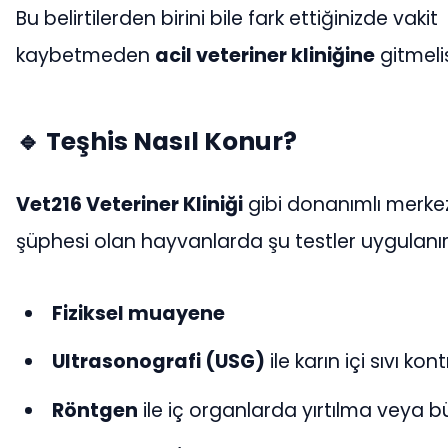
Bu belirtilerden birini bile fark ettiğinizde vakit
kaybetmeden
acil veteriner kliniğine
gitmelis
🔹 Teşhis Nasıl Konur?
Vet216 Veteriner Kliniği
gibi donanımlı merke
şüphesi olan hayvanlarda şu testler uygulanır
Fiziksel muayene
Ultrasonografi (USG)
ile karın içi sıvı kon
Röntgen
ile iç organlarda yırtılma veya 