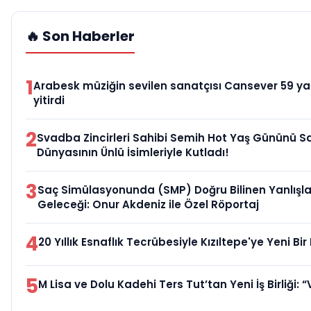
🔥 Son Haberler
1
Arabesk müziğin sevilen sanatçısı Cansever 59 y
yitirdi
2
Svadba Zincirleri Sahibi Semih Hot Yaş Gününü 
Dünyasının Ünlü İsimleriyle Kutladı!
3
Saç Simülasyonunda (SMP) Doğru Bilinen Yanlışla
Geleceği: Onur Akdeniz ile Özel Röportaj
4
20 Yıllık Esnaflık Tecrübesiyle Kızıltepe'ye Yeni B
5
M Lisa ve Dolu Kadehi Ters Tut’tan Yeni İş Birliği: “