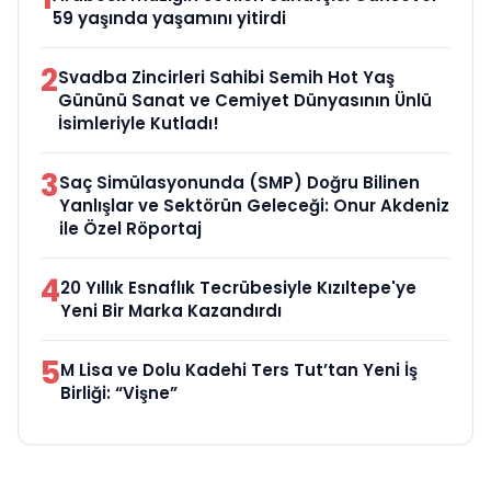
59 yaşında yaşamını yitirdi
2
Svadba Zincirleri Sahibi Semih Hot Yaş
Gününü Sanat ve Cemiyet Dünyasının Ünlü
İsimleriyle Kutladı!
3
Saç Simülasyonunda (SMP) Doğru Bilinen
Yanlışlar ve Sektörün Geleceği: Onur Akdeniz
ile Özel Röportaj
4
20 Yıllık Esnaflık Tecrübesiyle Kızıltepe'ye
Yeni Bir Marka Kazandırdı
5
M Lisa ve Dolu Kadehi Ters Tut’tan Yeni İş
Birliği: “Vişne”