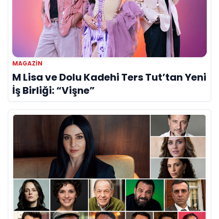
MAGAZİN
M Lisa ve Dolu Kadehi Ters Tut’tan Yeni
İş Birliği: “Vişne”