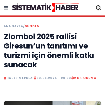
ANA SAYFA
/
GÜNDEM
Zlombol 2025 rallisi
Giresun’un tanıtımı ve
turizmi için önemli katkı
sunacak
HABER MERKEZI
30.06.2025 - 20:50
2 DK OKUMA
..