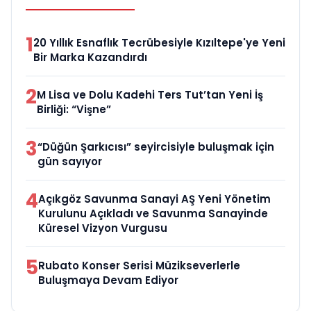
1
20 Yıllık Esnaflık Tecrübesiyle Kızıltepe'ye Yeni
Bir Marka Kazandırdı
2
M Lisa ve Dolu Kadehi Ters Tut’tan Yeni İş
Birliği: “Vişne”
3
“Düğün Şarkıcısı” seyircisiyle buluşmak için
gün sayıyor
4
Açıkgöz Savunma Sanayi AŞ Yeni Yönetim
Kurulunu Açıkladı ve Savunma Sanayinde
Küresel Vizyon Vurgusu
5
Rubato Konser Serisi Müzikseverlerle
Buluşmaya Devam Ediyor