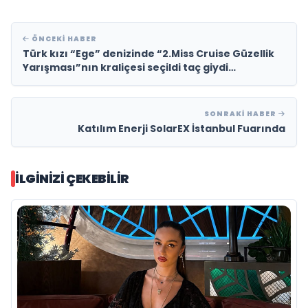
ÖNCEKI HABER
Türk kızı “Ege” denizinde “2.Miss Cruise Güzellik
Yarışması”nın kraliçesi seçildi taç giydi…
SONRAKI HABER
Katılım Enerji SolarEX İstanbul Fuarında
İLGINIZI ÇEKEBILIR