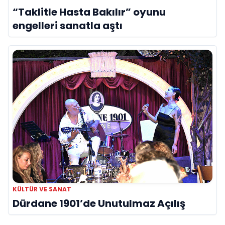
“Taklitle Hasta Bakılır” oyunu
engelleri sanatla aştı
KÜLTÜR VE SANAT
Dürdane 1901’de Unutulmaz Açılış