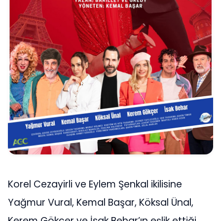
Korel Cezayirli ve Eylem Şenkal ikilisine
Yağmur Vural, Kemal Başar, Köksal Ünal,
Kerem Gökçer ve İsak Behar’ın eşlik ettiği