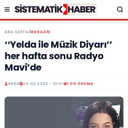
ANA SAYFA
/
MAGAZİN
‘‘Yelda ile Müzik Diyarı’’
her hafta sonu Radyo
Mavi’de
ARDA
24.02.2022 - 10:01
1 DK OKUMA