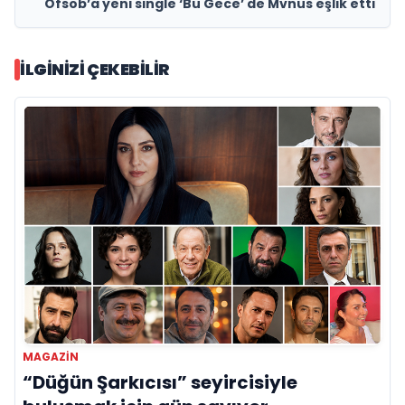
Ofsob’a yeni single ‘Bu Gece’ de Mvnus eşlik etti
İLGINIZI ÇEKEBILIR
MAGAZİN
“Düğün Şarkıcısı” seyircisiyle