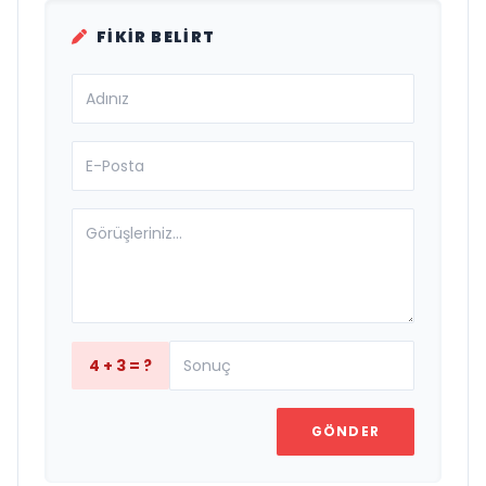
FIKIR BELIRT
4 + 3 = ?
GÖNDER