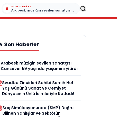
SON DAKIKA
Arabesk müziğin sevilen sanatçısı Cansever 59 yaşında yaşamını yitirdi
🔥 Son Haberler
1
Arabesk müziğin sevilen sanatçısı
Cansever 59 yaşında yaşamını yitirdi
2
Svadba Zincirleri Sahibi Semih Hot
Yaş Gününü Sanat ve Cemiyet
Dünyasının Ünlü İsimleriyle Kutladı!
3
Saç Simülasyonunda (SMP) Doğru
Bilinen Yanlışlar ve Sektörün