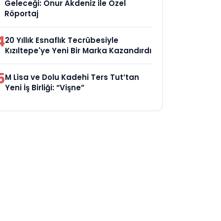
Geleceği: Onur Akdeniz ile Özel
Röportaj
4
20 Yıllık Esnaflık Tecrübesiyle
Kızıltepe'ye Yeni Bir Marka Kazandırdı
5
M Lisa ve Dolu Kadehi Ters Tut’tan
Yeni İş Birliği: “Vişne”