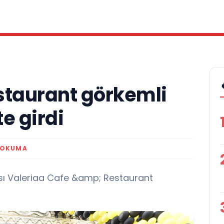
staurant görkemli
te girdi
 OKUMA
ı Valeriaa Cafe &amp; Restaurant