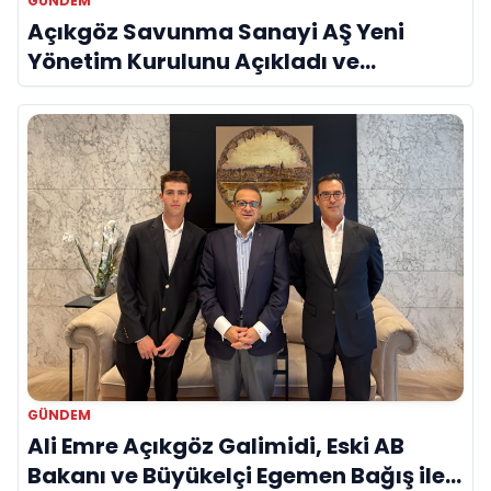
GÜNDEM
Açıkgöz Savunma Sanayi AŞ Yeni
Yönetim Kurulunu Açıkladı ve
Savunma Sanayinde Küresel Vizyon
Vurgusu
GÜNDEM
Ali Emre Açıkgöz Galimidi, Eski AB
Bakanı ve Büyükelçi Egemen Bağış ile