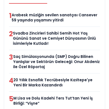
1
Arabesk müziğin sevilen sanatçısı Cansever
59 yaşında yaşamını yitirdi
2
Svadba Zincirleri Sahibi Semih Hot Yaş
Gününü Sanat ve Cemiyet Dünyasının Ünlü
İsimleriyle Kutladı!
3
Saç Simülasyonunda (SMP) Doğru Bilinen
Yanlışlar ve Sektörün Geleceği: Onur Akdeniz
ile Özel Röportaj
4
20 Yıllık Esnaflık Tecrübesiyle Kızıltepe'ye
Yeni Bir Marka Kazandırdı
5
M Lisa ve Dolu Kadehi Ters Tut’tan Yeni İş
Birliği: “Vişne”