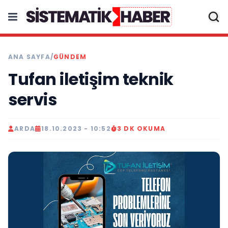
ANA SAYFA
/
GÜNDEM
Tufan iletişim teknik
servis
ARDA
18.10.2023 - 10:52
3 DK OKUMA