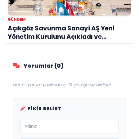
GÜNDEM
Açıkgöz Savunma Sanayi AŞ Yeni
Yönetim Kurulunu Açıkladı ve
Savunma Sanayinde Küresel Vizyon
Vurgusu
Yorumlar (0)
Henüz yorum yazılmamış. İlk görüşü siz bildirin!
FIKIR BELIRT