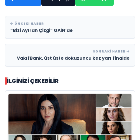
ÖNCEKI HABER
“Bizi Ayıran Çizgi” GAİN’de
SONRAKI HABER
VakıfBank, üst üste dokuzuncu kez yarı finalde
İLGINIZI ÇEKEBILIR