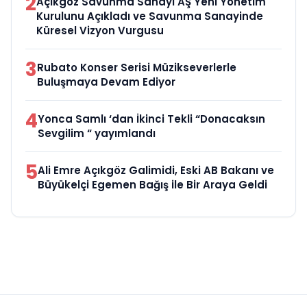
2
Açıkgöz Savunma Sanayi AŞ Yeni Yönetim
Kurulunu Açıkladı ve Savunma Sanayinde
Küresel Vizyon Vurgusu
3
Rubato Konser Serisi Müzikseverlerle
Buluşmaya Devam Ediyor
4
Yonca Samlı ‘dan İkinci Tekli “Donacaksın
Sevgilim “ yayımlandı
5
Ali Emre Açıkgöz Galimidi, Eski AB Bakanı ve
Büyükelçi Egemen Bağış ile Bir Araya Geldi