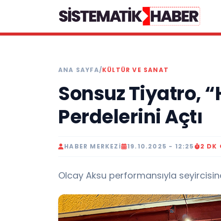
ANA SAYFA
/
KÜLTÜR VE SANAT
Sonsuz Tiyatro, “H
Perdelerini Açtı
HABER MERKEZI
19.10.2025 - 12:25
2 DK
Olcay Aksu performansıyla seyircisinde