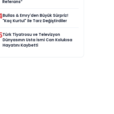
Referans”
4
Bullas & Emry'den Büyük Sürpriz!
"Kaç Kurtul" ile Tarz Değiştirdiler
5
Türk Tiyatrosu ve Televizyon
Dünyasının Usta İsmi Can Kolukısa
Hayatını Kaybetti