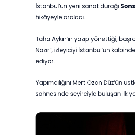
İstanbul’un yeni sanat durağı
Sons
hikâyeyle araladı.
Taha Aykın’ın yazıp yönettiği, başr
Nazır”, izleyiciyi İstanbul’un kalbi
ediyor.
Yapımcılığını Mert Ozan Düz’ün üst
sahnesinde seyirciyle buluşan ilk y