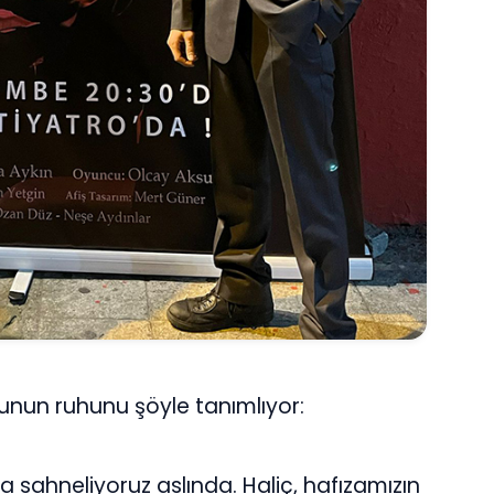
nun ruhunu şöyle tanımlıyor:
ra sahneliyoruz aslında. Haliç, hafızamızın