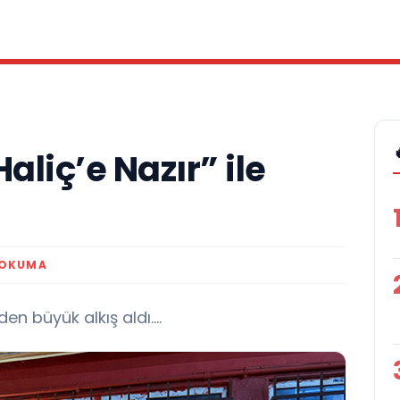
aliç’e Nazır” ile
 OKUMA
n büyük alkış aldı....