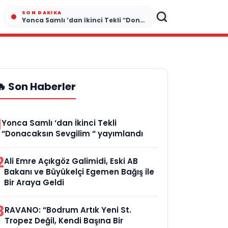
SON DAKIKA
Yonca Samlı ‘dan İkinci Tekli “Donacaksın Sevgilim “ yayımlandı
🔥 Son Haberler
1
Yonca Samlı ‘dan İkinci Tekli
“Donacaksın Sevgilim “ yayımlandı
2
Ali Emre Açıkgöz Galimidi, Eski AB
Bakanı ve Büyükelçi Egemen Bağış ile
Bir Araya Geldi
3
RAVANO: “Bodrum Artık Yeni St.
Tropez Değil, Kendi Başına Bir