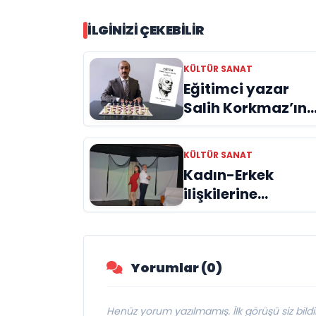
İLGINIZI ÇEKEBILIR
KÜLTÜR SANAT
Eğitimci yazar
Salih Korkmaz’ın
EĞİTİM kitabı hala
büyük ilgi görme
KÜLTÜR SANAT
devam ediyor
Kadın-Erkek
ilişkilerine
“Araf’tan mizahi
bir bakış
“ÖTANAZİ”
Yorumlar (0)
Henüz yorum yazılmamış. İlk görüşü siz bildir