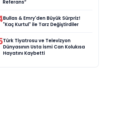
Referans”
4
Bullas & Emry'den Büyük Sürpriz!
"Kaç Kurtul" ile Tarz Değiştirdiler
5
Türk Tiyatrosu ve Televizyon
Dünyasının Usta İsmi Can Kolukısa
Hayatını Kaybetti