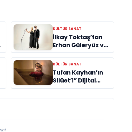
devam ediyor.
KÜLTÜR SANAT
İlkay Toktaş’tan
Erhan Güleryüz ve
Hüsnü Şenlendirici
işbirliğiyle
ye
KÜLTÜR SANAT
duygusal bir aşk
Tufan Kayhan’ın
manifestosu:
Silüet’i” Dijital
“Deliler Gibi”
Platformlarda
300.000
Dinlenmeye Ulaştı
in!