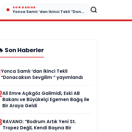
SON DAKIKA
Yonca Samlı ‘dan İkinci Tekli “Donacaksın Sevgilim “ yayımlandı
🔥 Son Haberler
1
Yonca Samlı ‘dan İkinci Tekli
“Donacaksın Sevgilim “ yayımlandı
2
Ali Emre Açıkgöz Galimidi, Eski AB
Bakanı ve Büyükelçi Egemen Bağış ile
Bir Araya Geldi
3
RAVANO: “Bodrum Artık Yeni St.
Tropez Değil, Kendi Başına Bir