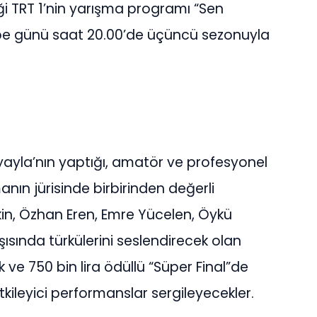
ği TRT 1’nin yarışma programı “Sen
mbe günü saat 20.00’de üçüncü sezonuyla
yla’nın yaptığı, amatör ve profesyonel
anın jürisinde birbirinden değerli
kin, Özhan Eren, Emre Yücelen, Öykü
ısında türkülerini seslendirecek olan
 ve 750 bin lira ödüllü “Süper Final”de
kileyici performanslar sergileyecekler.