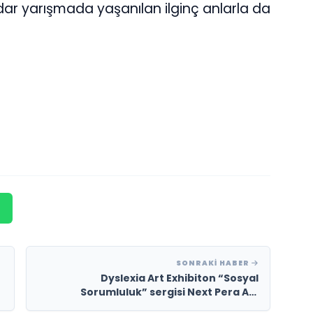
adar yarışmada yaşanılan ilginç anlarla da
SONRAKI HABER
Dyslexia Art Exhibiton “Sosyal
Sorumluluk” sergisi Next Pera Art
Gallery’de sanatseverlerle buluşmaya