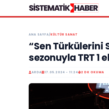
ANA SAYFA
/
KÜLTÜR SANAT
“Sen Türkülerini
sezonuyla TRT 1 
ARDA
17.05.2024 - 11:24
2 DK OKUMA