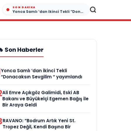
SON DAKIKA
Yonca Samlı ‘dan İkinci Tekli “Donacaksın Sevgilim “ yayımlandı
🔥 Son Haberler
1
Yonca Samlı ‘dan İkinci Tekli
“Donacaksın Sevgilim “ yayımlandı
2
Ali Emre Açıkgöz Galimidi, Eski AB
Bakanı ve Büyükelçi Egemen Bağış ile
Bir Araya Geldi
3
RAVANO: “Bodrum Artık Yeni St.
Tropez Değil, Kendi Başına Bir