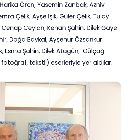
Harika Ören, Yasemin Zanbak, Azniv
mra Çelik, Ayşe Işık, Güler Çelik, Tülay
al, Cenap Ceylan, Kenan Şahin, Dilek Gaye
mir, Doğa Baykal, Ayşenur Özsankur
k, Esma Şahin, Dilek Atagün, Gülçağ
otoğraf, tekstil) eserleriyle yer aldılar.