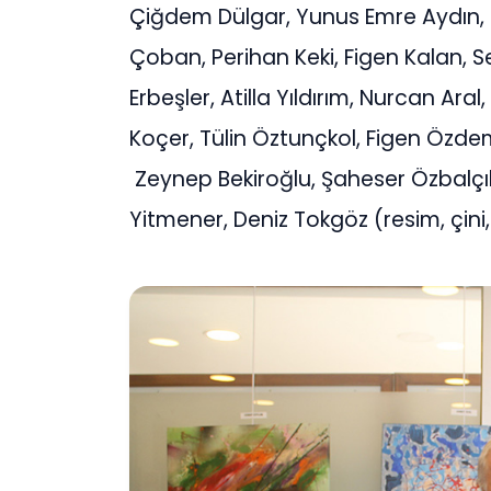
Çiğdem Dülgar, Yunus Emre Aydın, 
Çoban, Perihan Keki, Figen Kalan, Se
Erbeşler, Atilla Yıldırım, Nurcan Ar
Koçer, Tülin Öztunçkol, Figen Özde
Zeynep Bekiroğlu, Şaheser Özbalçı
Yitmener, Deniz Tokgöz (resim, çini, f