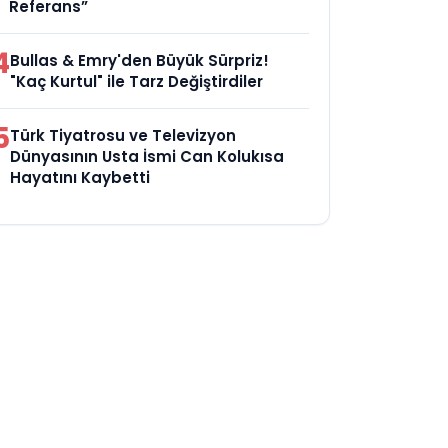
Referans”
4
Bullas & Emry'den Büyük Sürpriz!
"Kaç Kurtul" ile Tarz Değiştirdiler
5
Türk Tiyatrosu ve Televizyon
Dünyasının Usta İsmi Can Kolukısa
Hayatını Kaybetti