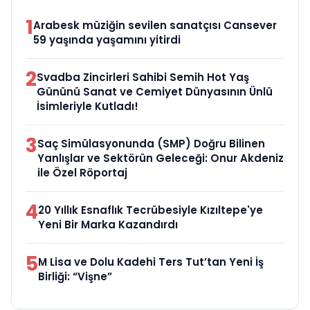
1
Arabesk müziğin sevilen sanatçısı Cansever
59 yaşında yaşamını yitirdi
2
Svadba Zincirleri Sahibi Semih Hot Yaş
Gününü Sanat ve Cemiyet Dünyasının Ünlü
İsimleriyle Kutladı!
3
Saç Simülasyonunda (SMP) Doğru Bilinen
Yanlışlar ve Sektörün Geleceği: Onur Akdeniz
ile Özel Röportaj
4
20 Yıllık Esnaflık Tecrübesiyle Kızıltepe'ye
Yeni Bir Marka Kazandırdı
5
M Lisa ve Dolu Kadehi Ters Tut’tan Yeni İş
Birliği: “Vişne”