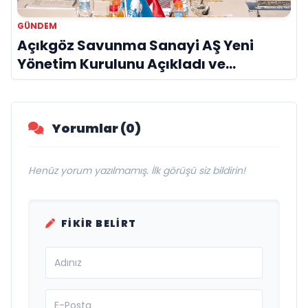
GÜNDEM
Açıkgöz Savunma Sanayi AŞ Yeni
Yönetim Kurulunu Açıkladı ve
Savunma Sanayinde Küresel Vizyon
Vurgusu
Yorumlar (0)
Henüz yorum yazılmamış. İlk görüşü siz bildirin!
FIKIR BELIRT