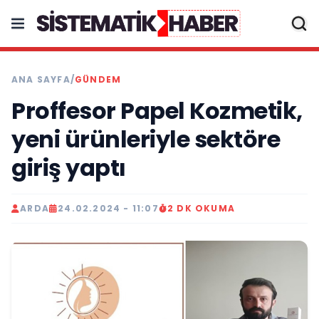
ANA SAYFA
/
GÜNDEM
Proffesor Papel Kozmetik,
yeni ürünleriyle sektöre
giriş yaptı
ARDA
24.02.2024 - 11:07
2 DK OKUMA