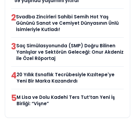
59 yaşında yaşamını yitirdi
2
Svadba Zincirleri Sahibi Semih Hot Yaş
Gününü Sanat ve Cemiyet Dünyasının Ünlü
İsimleriyle Kutladı!
3
Saç Simülasyonunda (SMP) Doğru Bilinen
Yanlışlar ve Sektörün Geleceği: Onur Akdeniz
ile Özel Röportaj
4
20 Yıllık Esnaflık Tecrübesiyle Kızıltepe'ye
Yeni Bir Marka Kazandırdı
5
M Lisa ve Dolu Kadehi Ters Tut’tan Yeni İş
Birliği: “Vişne”