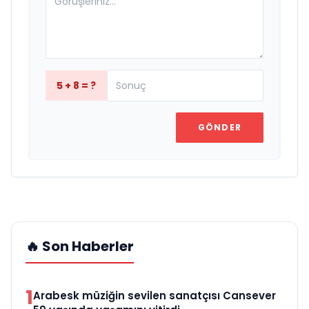
5 + 8 = ?
GÖNDER
🔥 Son Haberler
1
Arabesk müziğin sevilen sanatçısı Cansever