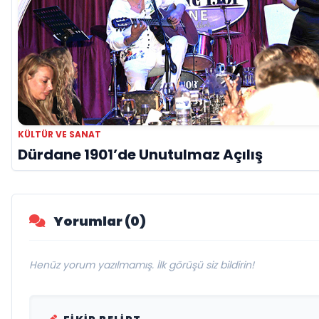
KÜLTÜR VE SANAT
Dürdane 1901’de Unutulmaz Açılış
Yorumlar (0)
Henüz yorum yazılmamış. İlk görüşü siz bildirin!