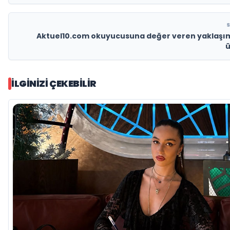
Aktuel10.com okuyucusuna değer veren yaklaşımı
ü
İLGINIZI ÇEKEBILIR