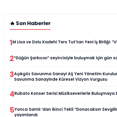
🔥 Son Haberler
1
M Lisa ve Dolu Kadehi Ters Tut’tan Yeni İş Birliği: “V
2
“Düğün Şarkıcısı” seyircisiyle buluşmak için gün s
3
Açıkgöz Savunma Sanayi AŞ Yeni Yönetim Kurulun
Savunma Sanayinde Küresel Vizyon Vurgusu
4
Rubato Konser Serisi Müzikseverlerle Buluşmaya
5
Yonca Samlı ‘dan İkinci Tekli “Donacaksın Sevgili
yayımlandı