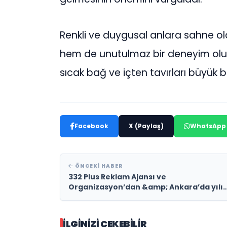
Renkli ve duygusal anlara sahne ola
hem de unutulmaz bir deneyim olur
sıcak bağ ve içten tavırları büyük 
Facebook
X (Paylaş)
WhatsApp
ÖNCEKI HABER
332 Plus Reklam Ajansı ve
Organizasyon’dan &amp; Ankara’da yılı
en büyük organizasyonu…
İLGINIZI ÇEKEBILIR