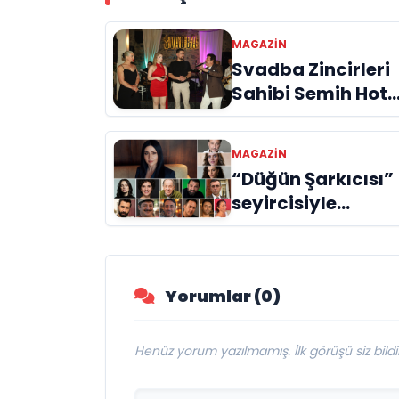
MAGAZİN
Svadba Zincirleri
Sahibi Semih Hot
Yaş Gününü Sana
ve Cemiyet
MAGAZİN
Dünyasının Ünlü
“Düğün Şarkıcısı”
İsimleriyle Kutladı
seyircisiyle
buluşmak için gü
sayıyor
Yorumlar (0)
Henüz yorum yazılmamış. İlk görüşü siz bildir