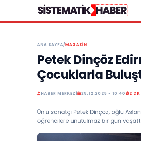
ANA SAYFA
/
MAGAZİN
Petek Dinçöz Edir
Çocuklarla Buluş
HABER MERKEZI
25.12.2025 - 10:40
2 D
Ünlü sanatçı Petek Dinçöz, oğlu Aslan il
öğrencilere unutulmaz bir gün yaşattı