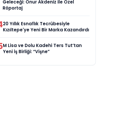
Geleceği: Onur Akdeniz ile Özel
Röportaj
4
20 Yıllık Esnaflık Tecrübesiyle
Kızıltepe'ye Yeni Bir Marka Kazandırdı
5
M Lisa ve Dolu Kadehi Ters Tut’tan
Yeni İş Birliği: “Vişne”