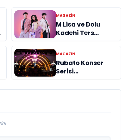
MAGAZİN
M Lisa ve Dolu
Kadehi Ters
t
Tut’tan Yeni İş
Birliği: “Vişne”
MAGAZİN
Rubato Konser
!
Serisi
n
Müzikseverlerle
Buluşmaya Devam
Ediyor
in!