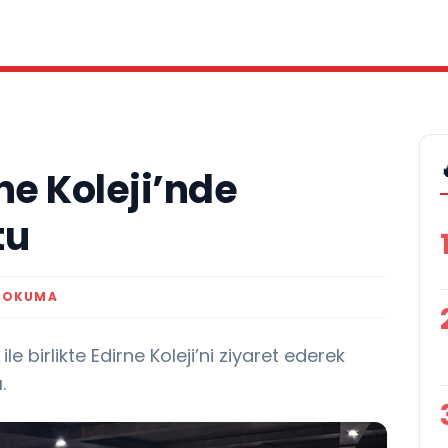
ne Koleji’nde
tu
K OKUMA
e birlikte Edirne Koleji’ni ziyaret ederek
.