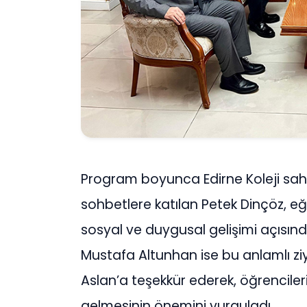
Program boyunca Edirne Koleji sahib
sohbetlere katılan Petek Dinçöz, e
sosyal ve duygusal gelişimi açısında
Mustafa Altunhan ise bu anlamlı zi
Aslan’a teşekkür ederek, öğrencileri
gelmesinin önemini vurguladı.