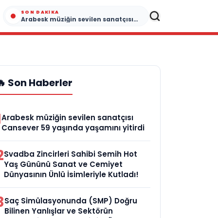
SON DAKIKA
Arabesk müziğin sevilen sanatçısı Cansever 59 yaşında yaşamını yitirdi
🔥 Son Haberler
1
Arabesk müziğin sevilen sanatçısı
Cansever 59 yaşında yaşamını yitirdi
2
Svadba Zincirleri Sahibi Semih Hot
Yaş Gününü Sanat ve Cemiyet
Dünyasının Ünlü İsimleriyle Kutladı!
3
Saç Simülasyonunda (SMP) Doğru
Bilinen Yanlışlar ve Sektörün