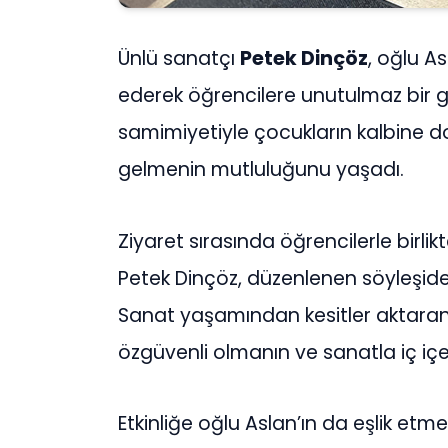
Ünlü sanatçı
Petek Dinçöz
, oğlu As
ederek öğrencilere unutulmaz bir gü
samimiyetiyle çocukların kalbine do
gelmenin mutluluğunu yaşadı.
Ziyaret sırasında öğrencilerle birlik
Petek Dinçöz, düzenlenen söyleşide ç
Sanat yaşamından kesitler aktaran 
özgüvenli olmanın ve sanatla iç iç
Etkinliğe oğlu Aslan’ın da eşlik etmes