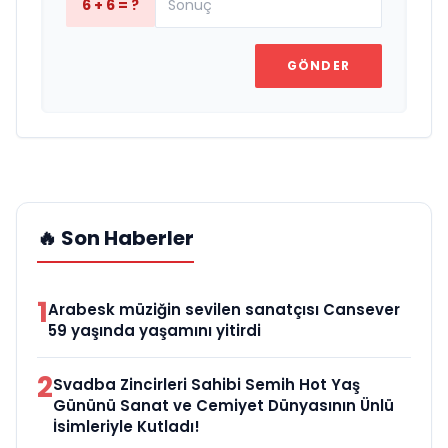
6 + 6 = ?
GÖNDER
🔥 Son Haberler
1
Arabesk müziğin sevilen sanatçısı Cansever
59 yaşında yaşamını yitirdi
2
Svadba Zincirleri Sahibi Semih Hot Yaş
Gününü Sanat ve Cemiyet Dünyasının Ünlü
İsimleriyle Kutladı!