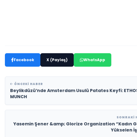
Facebook
X (Paylaş)
WhatsApp
ÖNCEKI HABER
Beylikdüzü’nde Amsterdam Usulü Patates Keyfi: ETHO
MUNCH
SONRAKI 
Yasemin Şener &amp; Glorize Organization “Kadın 
Yükselen İş