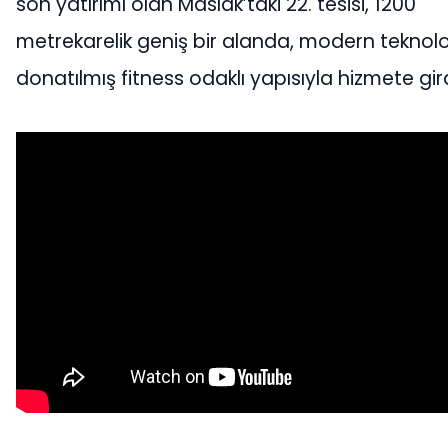
son yatırımı olan Maslak’taki 22. tesisi, 1200
metrekarelik geniş bir alanda, modern teknoloj
donatılmış fitness odaklı yapısıyla hizmete gird