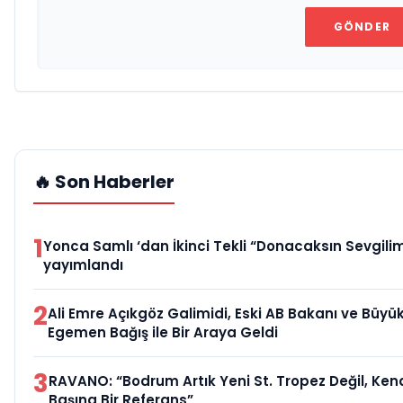
GÖNDER
🔥 Son Haberler
1
Yonca Samlı ‘dan İkinci Tekli “Donacaksın Sevgilim
yayımlandı
2
Ali Emre Açıkgöz Galimidi, Eski AB Bakanı ve Büyük
Egemen Bağış ile Bir Araya Geldi
3
RAVANO: “Bodrum Artık Yeni St. Tropez Değil, Ken
Başına Bir Referans”