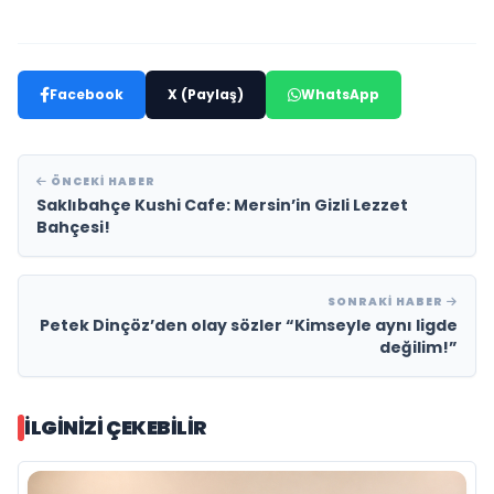
Facebook
X (Paylaş)
WhatsApp
ÖNCEKI HABER
Saklıbahçe Kushi Cafe: Mersin’in Gizli Lezzet
Bahçesi!
SONRAKI HABER
Petek Dinçöz’den olay sözler “Kimseyle aynı ligde
değilim!”
İLGINIZI ÇEKEBILIR