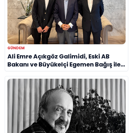
GÜNDEM
Ali Emre Açıkgöz Galimidi, Eski AB
Bakanı ve Büyükelçi Egemen Bağış ile
Bir Araya Geldi