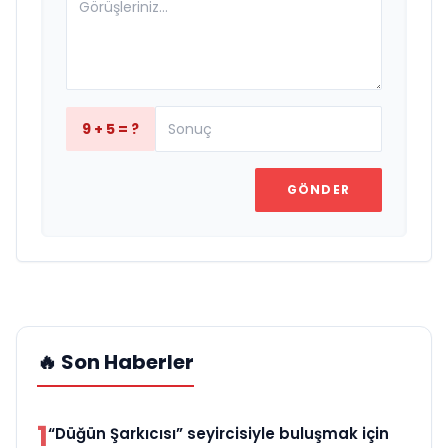
9 + 5 = ?
GÖNDER
🔥 Son Haberler
1
“Düğün Şarkıcısı” seyircisiyle buluşmak için