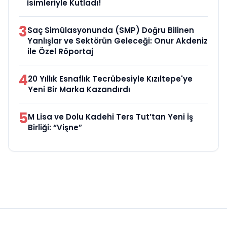
İsimleriyle Kutladı!
3
Saç Simülasyonunda (SMP) Doğru Bilinen
Yanlışlar ve Sektörün Geleceği: Onur Akdeniz
ile Özel Röportaj
4
20 Yıllık Esnaflık Tecrübesiyle Kızıltepe'ye
Yeni Bir Marka Kazandırdı
5
M Lisa ve Dolu Kadehi Ters Tut’tan Yeni İş
Birliği: “Vişne”