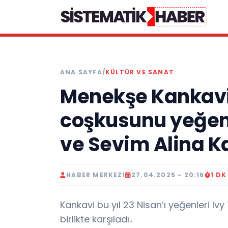
ANA SAYFA
/
KÜLTÜR VE SANAT
Menekşe Kankavi
coşkusunu yeğenl
ve Sevim Alina Ka
HABER MERKEZI
27.04.2025 - 20:16
1 D
Kankavi bu yıl 23 Nisan’ı yeğenleri Iv
birlikte karşıladı..