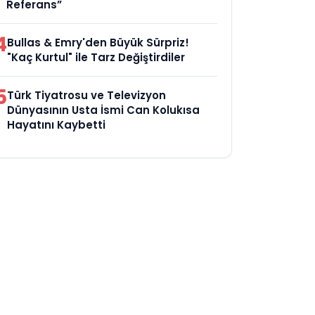
Referans”
4
Bullas & Emry'den Büyük Sürpriz!
"Kaç Kurtul" ile Tarz Değiştirdiler
5
Türk Tiyatrosu ve Televizyon
Dünyasının Usta İsmi Can Kolukısa
Hayatını Kaybetti