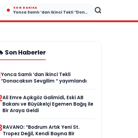
SON DAKIKA
Yonca Samlı ‘dan İkinci Tekli “Donacaksın Sevgilim “ yayımlandı
🔥 Son Haberler
1
Yonca Samlı ‘dan İkinci Tekli
“Donacaksın Sevgilim “ yayımlandı
2
Ali Emre Açıkgöz Galimidi, Eski AB
Bakanı ve Büyükelçi Egemen Bağış ile
Bir Araya Geldi
3
RAVANO: “Bodrum Artık Yeni St.
Tropez Değil, Kendi Başına Bir