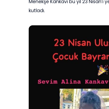
Menekşe Kankavi bu yıl 23 Nisan’ı yeğ
kutladı.