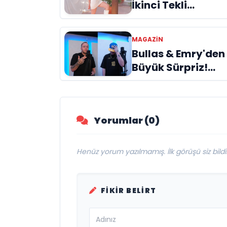
İkinci Tekli
“Donacaksın
Sevgilim “
MAGAZİN
yayımlandı
Bullas & Emry'den
Büyük Sürpriz!
"Kaç Kurtul" ile
Tarz Değiştirdiler
Yorumlar (0)
Henüz yorum yazılmamış. İlk görüşü siz bildir
FIKIR BELIRT