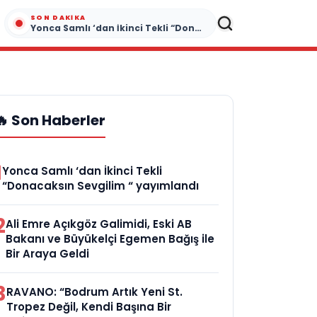
SON DAKIKA
Yonca Samlı ‘dan İkinci Tekli “Donacaksın Sevgilim “ yayımlandı
🔥 Son Haberler
1
Yonca Samlı ‘dan İkinci Tekli
“Donacaksın Sevgilim “ yayımlandı
2
Ali Emre Açıkgöz Galimidi, Eski AB
Bakanı ve Büyükelçi Egemen Bağış ile
Bir Araya Geldi
3
RAVANO: “Bodrum Artık Yeni St.
Tropez Değil, Kendi Başına Bir