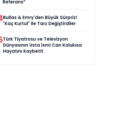
Referans”
4
Bullas & Emry'den Büyük Sürpriz!
"Kaç Kurtul" ile Tarz Değiştirdiler
5
Türk Tiyatrosu ve Televizyon
Dünyasının Usta İsmi Can Kolukısa
Hayatını Kaybetti