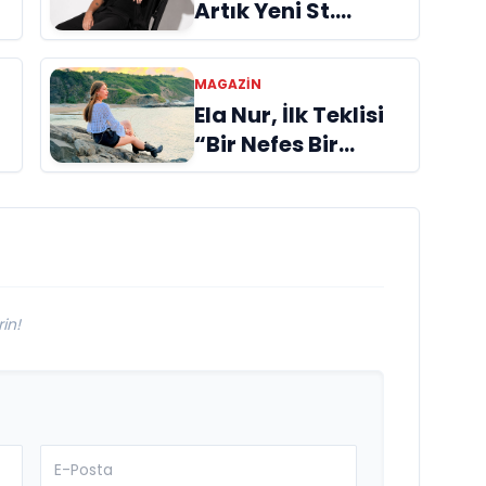
Artık Yeni St.
Tropez Değil, Kendi
Başına Bir
MAGAZİN
Referans”
Ela Nur, İlk Teklisi
“Bir Nefes Bir
Gölge” ile Müzik
Yolculuğuna
Başladı
in!