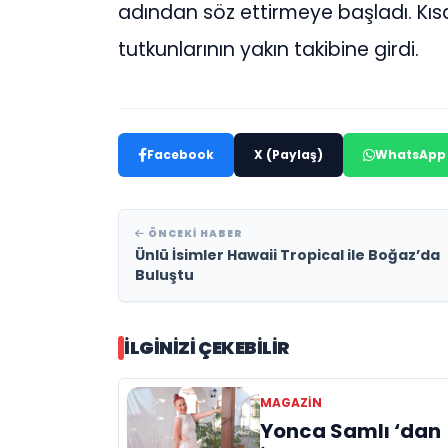
adından söz ettirmeye başladı. Kı
tutkunlarının yakın takibine girdi.
Facebook
X (Paylaş)
WhatsApp
ÖNCEKI HABER
Ünlü İsimler Hawaii Tropical ile Boğaz’da
Buluştu
İLGINIZI ÇEKEBILIR
MAGAZİN
Yonca Samlı ‘dan