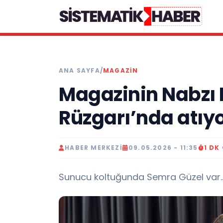
ANA SAYFA
/
MAGAZİN
Magazinin Nabzı
Rüzgarı’nda atıyo
HABER MERKEZI
09.05.2026 - 11:35
1 DK
Sunucu koltuğunda Semra Güzel var...