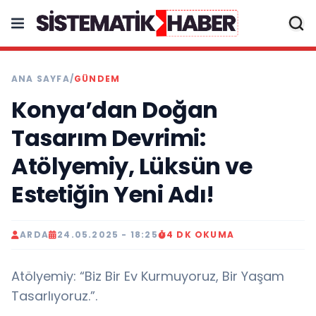
ANA SAYFA
/
GÜNDEM
Konya’dan Doğan
Tasarım Devrimi:
Atölyemiy, Lüksün ve
Estetiğin Yeni Adı!
ARDA
24.05.2025 - 18:25
4 DK OKUMA
Atölyemiy: “Biz Bir Ev Kurmuyoruz, Bir Yaşam
Tasarlıyoruz.”.