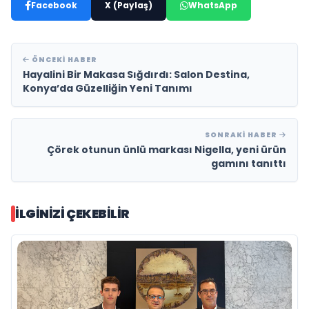
Facebook
X (Paylaş)
WhatsApp
ÖNCEKI HABER
Hayalini Bir Makasa Sığdırdı: Salon Destina,
Konya’da Güzelliğin Yeni Tanımı
SONRAKI HABER
Çörek otunun ünlü markası Nigella, yeni ürün
gamını tanıttı
İLGINIZI ÇEKEBILIR