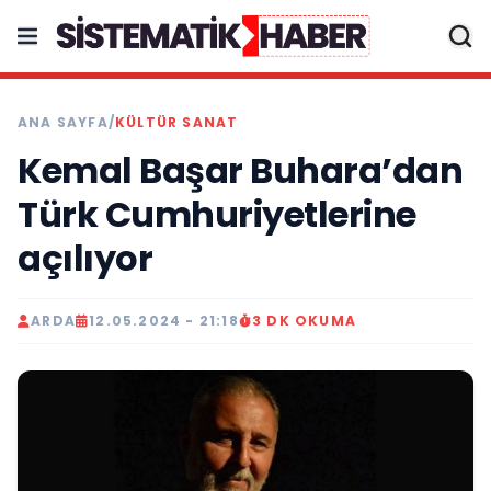
ANA SAYFA
/
KÜLTÜR SANAT
Kemal Başar Buhara’dan
Türk Cumhuriyetlerine
açılıyor
ARDA
12.05.2024 - 21:18
3 DK OKUMA