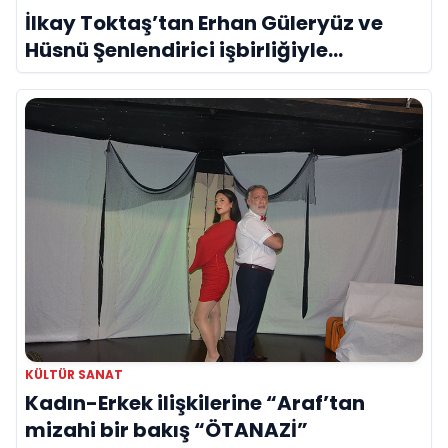
İlkay Toktaş’tan Erhan Güleryüz ve
Hüsnü Şenlendirici işbirliğiyle
duygusal bir aşk manifestosu: “Deliler
Gibi”
KÜLTÜR SANAT
Kadın-Erkek ilişkilerine “Araf’tan
mizahi bir bakış “ÖTANAZİ”