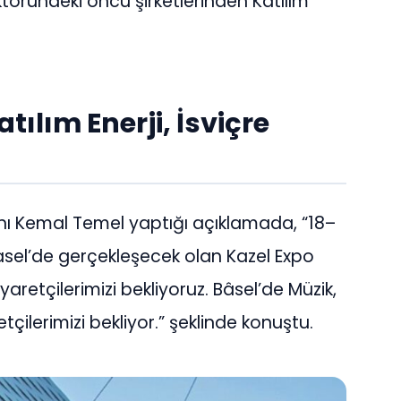
ktöründeki öncü şirketlerinden Katılım
tılım Enerji, İsviçre
anı Kemal Temel yaptığı açıklamada, “18–
Basel’de gerçekleşecek olan Kazel Expo
yaretçilerimizi bekliyoruz. Bâsel’de Müzik,
çilerimizi bekliyor.” şeklinde konuştu.