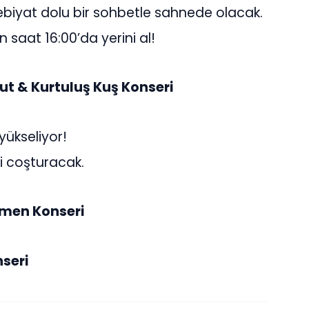
debiyat dolu bir sohbetle sahnede olacak.
n saat 16:00’da yerini al!
lut & Kurtuluş Kuş Konseri
ükseliyor!
i coşturacak.
nmen Konseri
nseri