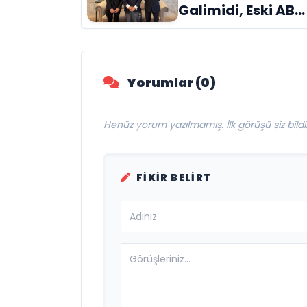
Galimidi, Eski AB
Bakanı ve
Büyükelçi Egemen
Bağış ile Bir Araya
Yorumlar (0)
Geldi
Henüz yorum yazılmamış. İlk görüşü siz bildir
FIKIR BELIRT