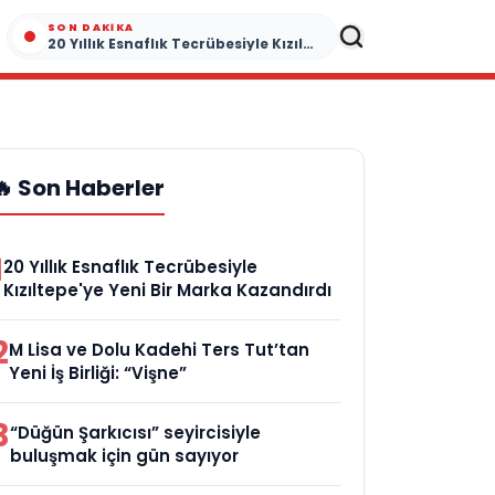
SON DAKIKA
20 Yıllık Esnaflık Tecrübesiyle Kızıltepe'ye Yeni Bir Marka Kazandırdı
🔥 Son Haberler
1
20 Yıllık Esnaflık Tecrübesiyle
Kızıltepe'ye Yeni Bir Marka Kazandırdı
2
M Lisa ve Dolu Kadehi Ters Tut’tan
Yeni İş Birliği: “Vişne”
3
“Düğün Şarkıcısı” seyircisiyle
buluşmak için gün sayıyor