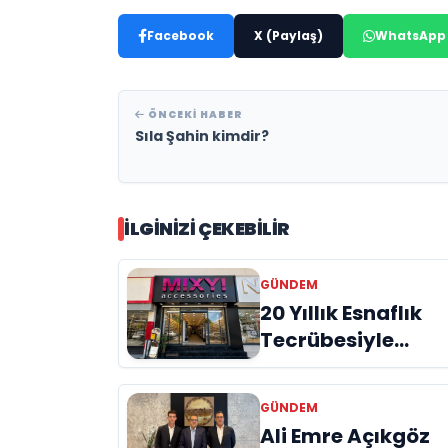
Facebook
X (Paylaş)
WhatsApp
ÖNCEKI HABER
Sıla Şahin kimdir?
İLGINIZI ÇEKEBILIR
GÜNDEM
20 Yıllık Esnaflık
Tecrübesiyle
Kızıltepe'ye Yeni
Bir Marka
GÜNDEM
Kazandırdı
Ali Emre Açıkgöz