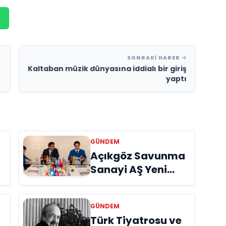
SONRAKI HABER
Kaltaban müzik dünyasına iddialı bir giriş
yaptı
GÜNDEM
Açıkgöz Savunma
Sanayi AŞ Yeni
Yönetim Kurulunu
Açıkladı ve
GÜNDEM
Savunma
Türk Tiyatrosu ve
Sanayinde Küresel