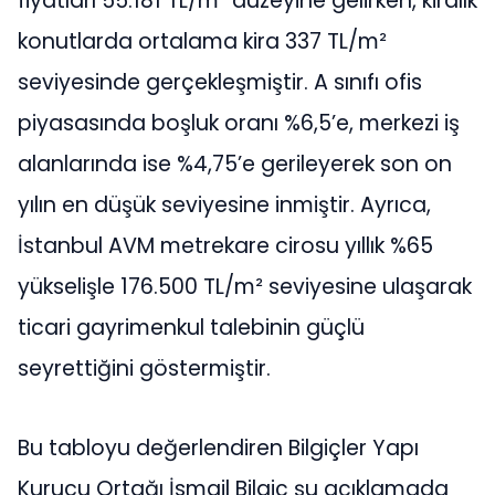
fiyatları 55.181 TL/m² düzeyine gelirken, kiralık
konutlarda ortalama kira 337 TL/m²
seviyesinde gerçekleşmiştir. A sınıfı ofis
piyasasında boşluk oranı %6,5’e, merkezi iş
alanlarında ise %4,75’e gerileyerek son on
yılın en düşük seviyesine inmiştir. Ayrıca,
İstanbul AVM metrekare cirosu yıllık %65
yükselişle 176.500 TL/m² seviyesine ulaşarak
ticari gayrimenkul talebinin güçlü
seyrettiğini göstermiştir.
Bu tabloyu değerlendiren Bilgiçler Yapı
Kurucu Ortağı İsmail Bilgiç şu açıklamada