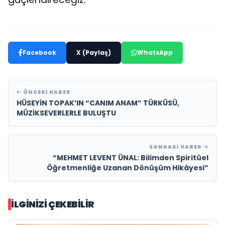
Facebook
X (Paylaş)
WhatsApp
ÖNCEKI HABER
HÜSEYİN TOPAK’IN “CANIM ANAM” TÜRKÜSÜ,
MÜZİKSEVERLERLE BULUŞTU
SONRAKI HABER
“MEHMET LEVENT ÜNAL: Bilimden Spiritüel
Öğretmenliğe Uzanan Dönüşüm Hikâyesi”
İLGINIZI ÇEKEBILIR