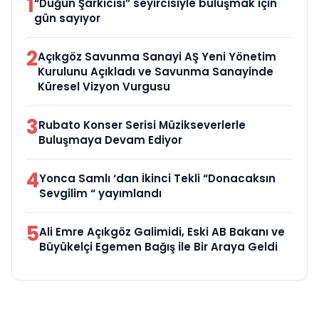
1
“Düğün Şarkıcısı” seyircisiyle buluşmak için
gün sayıyor
2
Açıkgöz Savunma Sanayi AŞ Yeni Yönetim
Kurulunu Açıkladı ve Savunma Sanayinde
Küresel Vizyon Vurgusu
3
Rubato Konser Serisi Müzikseverlerle
Buluşmaya Devam Ediyor
4
Yonca Samlı ‘dan İkinci Tekli “Donacaksın
Sevgilim “ yayımlandı
5
Ali Emre Açıkgöz Galimidi, Eski AB Bakanı ve
Büyükelçi Egemen Bağış ile Bir Araya Geldi