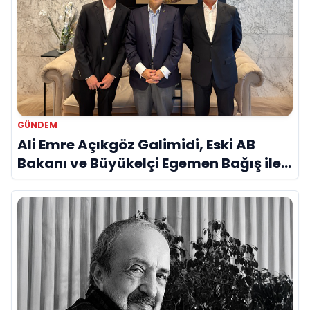
GÜNDEM
Ali Emre Açıkgöz Galimidi, Eski AB
Bakanı ve Büyükelçi Egemen Bağış ile
Bir Araya Geldi