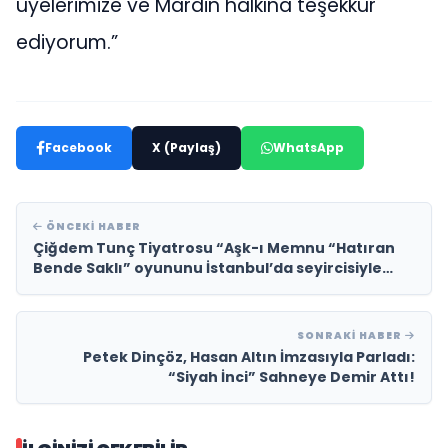
üyelerimize ve Mardin halkına teşekkür
ediyorum.”
Facebook
X (Paylaş)
WhatsApp
ÖNCEKI HABER
Çiğdem Tunç Tiyatrosu “Aşk-ı Memnu “Hatıran
Bende Saklı” oyununu İstanbul’da seyircisiyle
buluşturdu
SONRAKI HABER
Petek Dinçöz, Hasan Altın İmzasıyla Parladı:
“Siyah İnci” Sahneye Demir Attı!