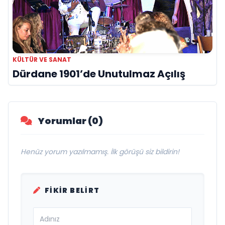
KÜLTÜR VE SANAT
Dürdane 1901’de Unutulmaz Açılış
Yorumlar (0)
Henüz yorum yazılmamış. İlk görüşü siz bildirin!
FIKIR BELIRT