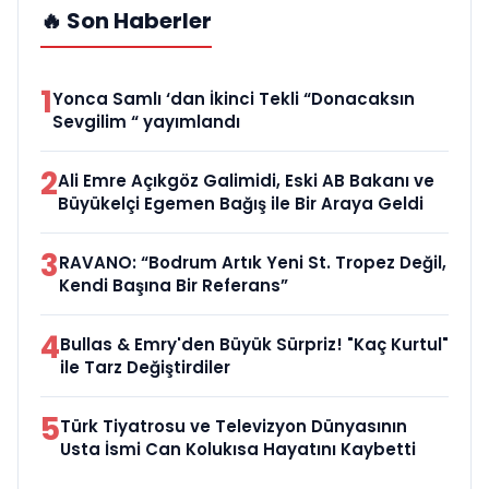
🔥 Son Haberler
1
Yonca Samlı ‘dan İkinci Tekli “Donacaksın
Sevgilim “ yayımlandı
2
Ali Emre Açıkgöz Galimidi, Eski AB Bakanı ve
Büyükelçi Egemen Bağış ile Bir Araya Geldi
3
RAVANO: “Bodrum Artık Yeni St. Tropez Değil,
Kendi Başına Bir Referans”
4
Bullas & Emry'den Büyük Sürpriz! "Kaç Kurtul"
ile Tarz Değiştirdiler
5
Türk Tiyatrosu ve Televizyon Dünyasının
Usta İsmi Can Kolukısa Hayatını Kaybetti