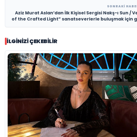
SONRAKI HAB
Aziz Murat Aslan’dan İlk Kişisel Sergisi Nakş-ı Sun / Ve
of the Crafted Light” sanatseverlerle buluşmak için 
sayı
İLGINIZI ÇEKEBILIR