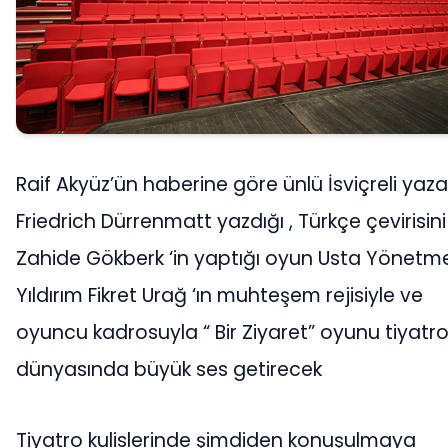
Raif Akyüz’ün haberine göre ünlü İsviçreli yaza
Friedrich Dürrenmatt yazdığı , Türkçe çevirisini
Zahide Gökberk ‘in yaptığı oyun Usta Yönetm
Yıldırım Fikret Urağ ‘ın muhteşem rejisiyle ve
oyuncu kadrosuyla “ Bir Ziyaret” oyunu tiyatr
dünyasında büyük ses getirecek
Tiyatro kulislerinde şimdiden konuşulmaya