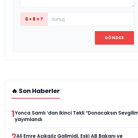
6 + 8 = ?
GÖNDER
🔥 Son Haberler
1
Yonca Samlı ‘dan İkinci Tekli “Donacaksın Sevgilim
yayımlandı
2
Ali Emre Açıkgöz Galimidi, Eski AB Bakanı ve