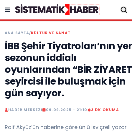
ANA SAYFA
/
KÜLTÜR VE SANAT
İBB Şehir Tiyatroları’nın ye
sezonun iddialı
oyunlarından “BİR ZİYARET
seyircisi ile buluşmak için
gün sayıyor.
HABER MERKEZI
09.09.2025 - 21:10
3 DK OKUMA
Raif Akyüz’ün haberine göre ünlü İsviçreli yazar