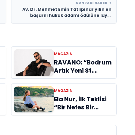
SONRAKI HABER
Av. Dr. Mehmet Emin Tatlıpınar yılın en
başarılı hukuk adamı ödülüne layık
görüldü
MAGAZİN
RAVANO: “Bodrum
Artık Yeni St.
Tropez Değil, Kendi
Başına Bir
MAGAZİN
Referans”
Ela Nur, İlk Teklisi
“Bir Nefes Bir
Gölge” ile Müzik
Yolculuğuna
Başladı