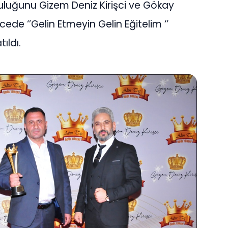
culuğunu Gizem Deniz Kirişci ve Gökay
ede ‘’Gelin Etmeyin Gelin Eğitelim ‘’
ıldı.