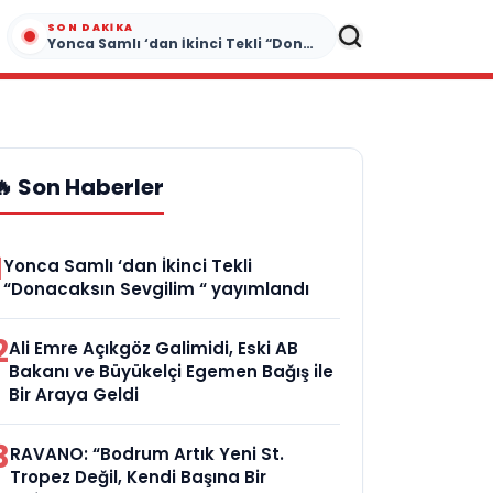
SON DAKIKA
Yonca Samlı ‘dan İkinci Tekli “Donacaksın Sevgilim “ yayımlandı
🔥 Son Haberler
1
Yonca Samlı ‘dan İkinci Tekli
“Donacaksın Sevgilim “ yayımlandı
2
Ali Emre Açıkgöz Galimidi, Eski AB
Bakanı ve Büyükelçi Egemen Bağış ile
Bir Araya Geldi
3
RAVANO: “Bodrum Artık Yeni St.
Tropez Değil, Kendi Başına Bir