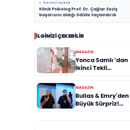
ÖNCEKI HABER
Klinik Psikolog Prof. Dr. Çağlar Seziş
başarısını aldığı ödülle taçlandırdı
İLGINIZI ÇEKEBILIR
MAGAZİN
Yonca Samlı ‘dan
İkinci Tekli
“Donacaksın
Sevgilim “
MAGAZİN
yayımlandı
Bullas & Emry'den
Büyük Sürpriz!
"Kaç Kurtul" ile
Tarz Değiştirdiler