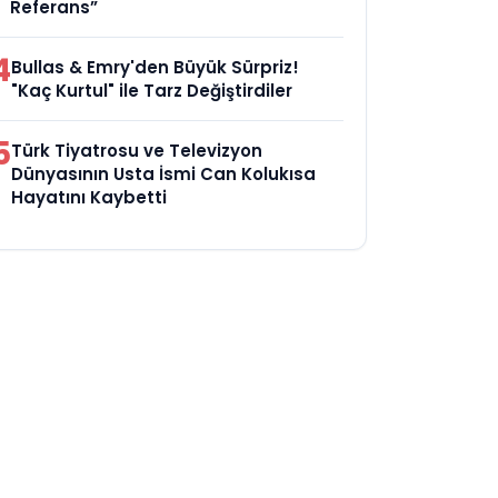
Referans”
4
Bullas & Emry'den Büyük Sürpriz!
"Kaç Kurtul" ile Tarz Değiştirdiler
5
Türk Tiyatrosu ve Televizyon
Dünyasının Usta İsmi Can Kolukısa
Hayatını Kaybetti