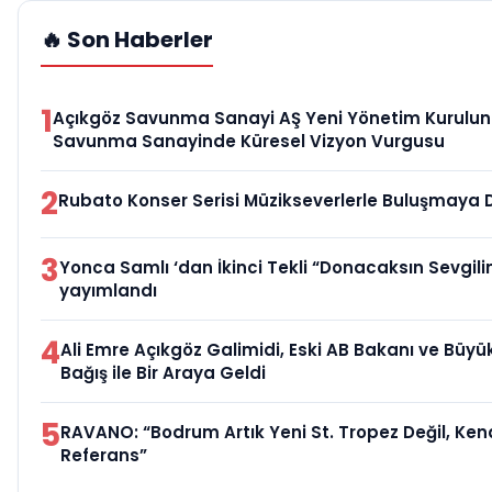
🔥 Son Haberler
1
Açıkgöz Savunma Sanayi AŞ Yeni Yönetim Kurulunu
Savunma Sanayinde Küresel Vizyon Vurgusu
2
Rubato Konser Serisi Müzikseverlerle Buluşmaya
3
Yonca Samlı ‘dan İkinci Tekli “Donacaksın Sevgili
yayımlandı
4
Ali Emre Açıkgöz Galimidi, Eski AB Bakanı ve Büy
Bağış ile Bir Araya Geldi
5
RAVANO: “Bodrum Artık Yeni St. Tropez Değil, Kend
Referans”