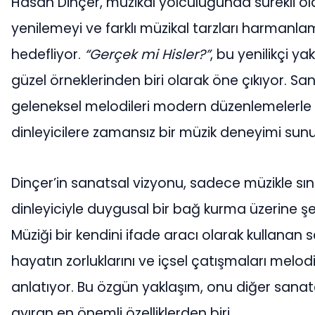
Hasan Dinçer, müzikal yolculuğunda sürekli ol
yenilemeyi ve farklı müzikal tarzları harmanla
hedefliyor.
“Gerçek mi Hisler?”
, bu yenilikçi ya
güzel örneklerinden biri olarak öne çıkıyor. San
geleneksel melodileri modern düzenlemelerle
dinleyicilere zamansız bir müzik deneyimi sun
Dinçer’in sanatsal vizyonu, sadece müzikle sını
dinleyiciyle duygusal bir bağ kurma üzerine şek
Müziği bir kendini ifade aracı olarak kullanan s
hayatın zorluklarını ve içsel çatışmaları melodi
anlatıyor. Bu özgün yaklaşım, onu diğer sanat
ayıran en önemli özelliklerden biri.