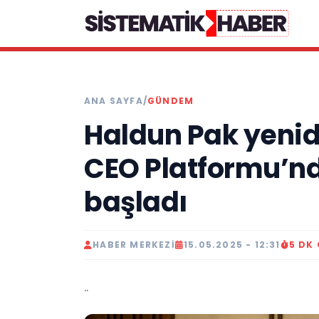
ANA SAYFA
/
GÜNDEM
Haldun Pak yenid
CEO Platformu’n
başladı
HABER MERKEZI
15.05.2025 - 12:31
5 DK
..