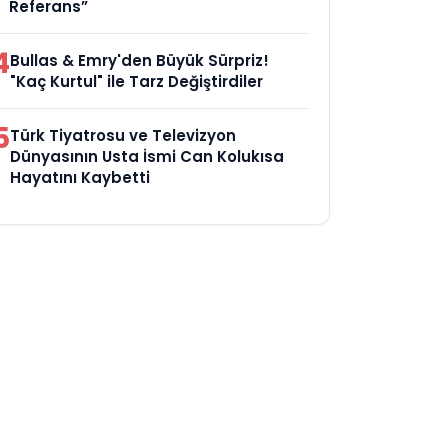
Referans”
4
Bullas & Emry'den Büyük Sürpriz!
"Kaç Kurtul" ile Tarz Değiştirdiler
5
Türk Tiyatrosu ve Televizyon
Dünyasının Usta İsmi Can Kolukısa
Hayatını Kaybetti