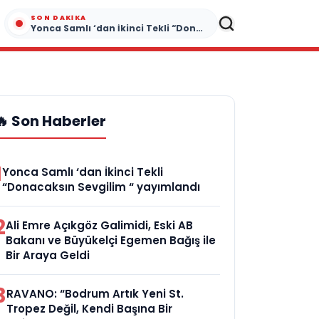
SON DAKIKA
Yonca Samlı ‘dan İkinci Tekli “Donacaksın Sevgilim “ yayımlandı
🔥 Son Haberler
1
Yonca Samlı ‘dan İkinci Tekli
“Donacaksın Sevgilim “ yayımlandı
2
Ali Emre Açıkgöz Galimidi, Eski AB
Bakanı ve Büyükelçi Egemen Bağış ile
Bir Araya Geldi
3
RAVANO: “Bodrum Artık Yeni St.
Tropez Değil, Kendi Başına Bir