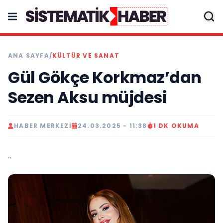
ANA SAYFA
/
KÜLTÜR VE SANAT
Gül Gökçe Korkmaz’dan
Sezen Aksu müjdesi
HABER MERKEZI
24.03.2025 - 11:38
1 DK OKUMA
..