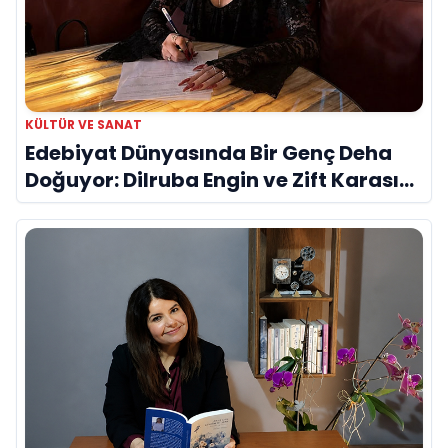
KÜLTÜR VE SANAT
Edebiyat Dünyasında Bir Genç Deha
Doğuyor: Dilruba Engin ve Zift Karası
Evreni ‘AVENOİR’