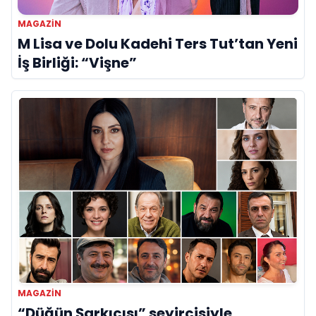
MAGAZİN
M Lisa ve Dolu Kadehi Ters Tut’tan Yeni
İş Birliği: “Vişne”
MAGAZİN
“Düğün Şarkıcısı” seyircisiyle