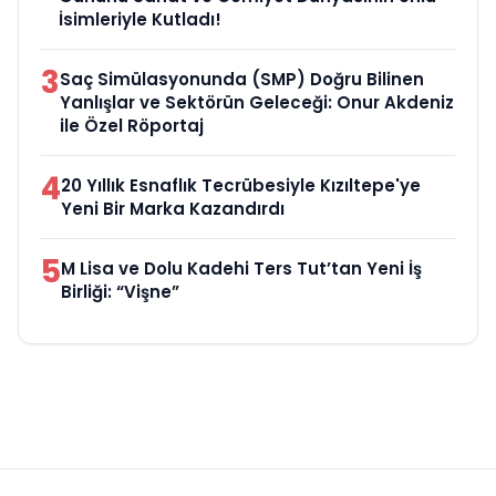
İsimleriyle Kutladı!
3
Saç Simülasyonunda (SMP) Doğru Bilinen
Yanlışlar ve Sektörün Geleceği: Onur Akdeniz
ile Özel Röportaj
4
20 Yıllık Esnaflık Tecrübesiyle Kızıltepe'ye
Yeni Bir Marka Kazandırdı
5
M Lisa ve Dolu Kadehi Ters Tut’tan Yeni İş
Birliği: “Vişne”