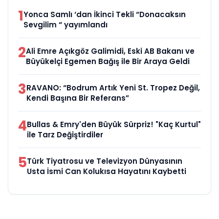
1
Yonca Samlı ‘dan İkinci Tekli “Donacaksın
Sevgilim “ yayımlandı
2
Ali Emre Açıkgöz Galimidi, Eski AB Bakanı ve
Büyükelçi Egemen Bağış ile Bir Araya Geldi
3
RAVANO: “Bodrum Artık Yeni St. Tropez Değil,
Kendi Başına Bir Referans”
4
Bullas & Emry'den Büyük Sürpriz! "Kaç Kurtul"
ile Tarz Değiştirdiler
5
Türk Tiyatrosu ve Televizyon Dünyasının
Usta İsmi Can Kolukısa Hayatını Kaybetti