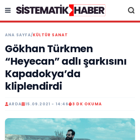
ANA SAYFA
/
KÜLTÜR SANAT
Gökhan Türkmen
“Heyecan” adlı şarkısını
Kapadokya’da
kliplendirdi
ARDA
15.09.2021 - 14:46
3 DK OKUMA