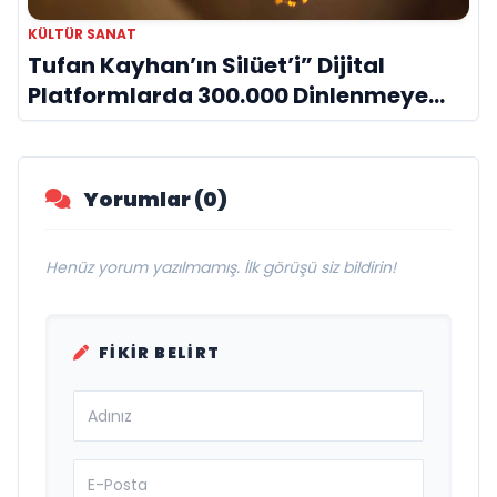
KÜLTÜR SANAT
Tufan Kayhan’ın Silüet’i” Dijital
Platformlarda 300.000 Dinlenmeye
Ulaştı
Yorumlar (0)
Henüz yorum yazılmamış. İlk görüşü siz bildirin!
FIKIR BELIRT