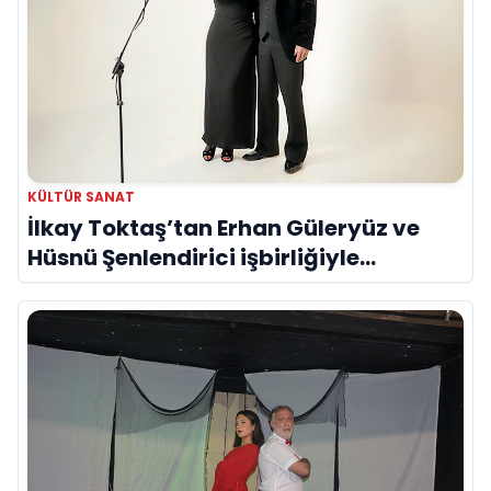
KÜLTÜR SANAT
İlkay Toktaş’tan Erhan Güleryüz ve
Hüsnü Şenlendirici işbirliğiyle
duygusal bir aşk manifestosu: “Deliler
Gibi”