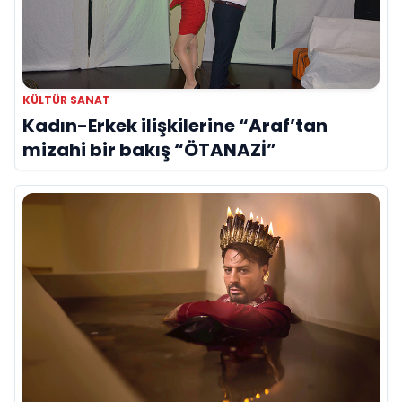
KÜLTÜR SANAT
Kadın-Erkek ilişkilerine “Araf’tan
mizahi bir bakış “ÖTANAZİ”