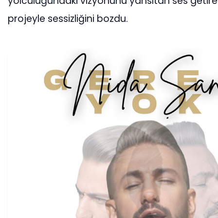
yolculuğundaki vizyonunu yansıtan ses getire
projeyle sessizliğini bozdu.