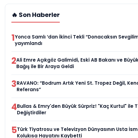
🔥 Son Haberler
1
Yonca Samlı ‘dan İkinci Tekli “Donacaksın Sevgilim
yayımlandı
2
Ali Emre Açıkgöz Galimidi, Eski AB Bakanı ve Büy
Bağış ile Bir Araya Geldi
3
RAVANO: “Bodrum Artık Yeni St. Tropez Değil, Kend
Referans”
4
Bullas & Emry'den Büyük Sürpriz! "Kaç Kurtul" ile 
Değiştirdiler
5
Türk Tiyatrosu ve Televizyon Dünyasının Usta İsm
Kolukısa Hayatını Kaybetti