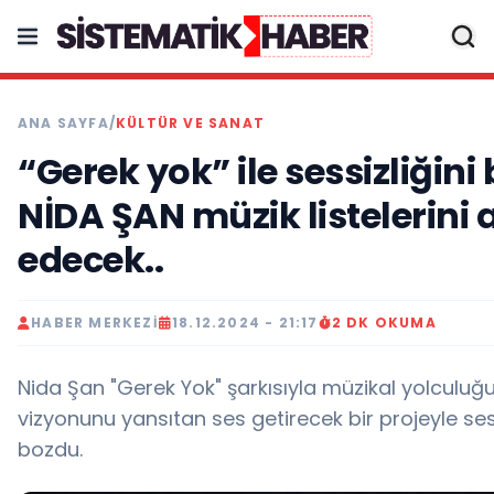
ANA SAYFA
/
KÜLTÜR VE SANAT
“Gerek yok” ile sessizliğini
NİDA ŞAN müzik listelerini a
edecek..
HABER MERKEZI
18.12.2024 - 21:17
2 DK OKUMA
Nida Şan "Gerek Yok" şarkısıyla müzikal yolculuğ
vizyonunu yansıtan ses getirecek bir projeyle sess
bozdu.