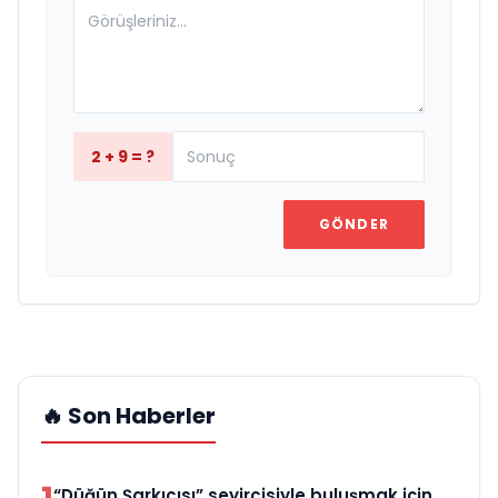
2 + 9 = ?
GÖNDER
🔥 Son Haberler
“Düğün Şarkıcısı” seyircisiyle buluşmak için