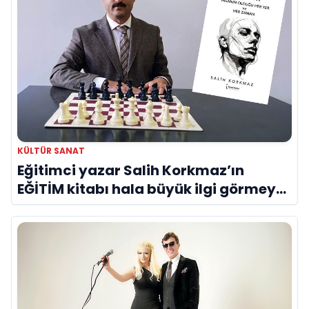
KÜLTÜR SANAT
Eğitimci yazar Salih Korkmaz’ın
EĞİTİM kitabı hala büyük ilgi görmeye
devam ediyor