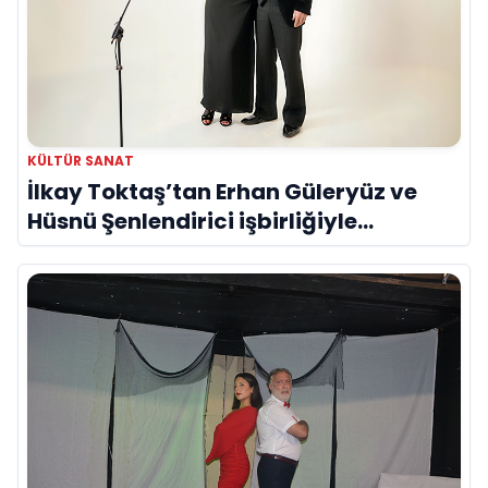
KÜLTÜR SANAT
İlkay Toktaş’tan Erhan Güleryüz ve
Hüsnü Şenlendirici işbirliğiyle
duygusal bir aşk manifestosu: “Deliler
Gibi”