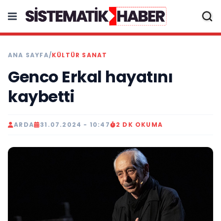
ANA SAYFA
/
KÜLTÜR SANAT
Genco Erkal hayatını
kaybetti
ARDA
31.07.2024 - 10:47
2 DK OKUMA