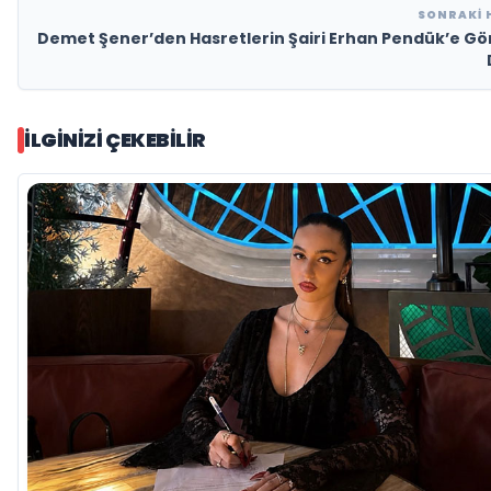
SONRAKI 
Demet Şener’den Hasretlerin Şairi Erhan Pendük’e G
İLGINIZI ÇEKEBILIR