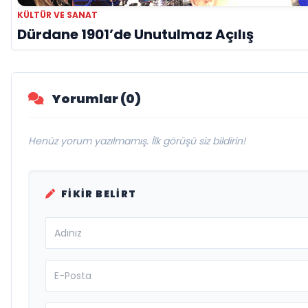
KÜLTÜR VE SANAT
Dürdane 1901’de Unutulmaz Açılış
Yorumlar (0)
Henüz yorum yazılmamış. İlk görüşü siz bildirin!
FIKIR BELIRT