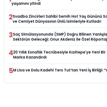
yaşamını yitirdi
2
Svadba Zincirleri Sahibi Semih Hot Yaş Gününü S
ve Cemiyet Dünyasının Ünlü İsimleriyle Kutladı!
3
Saç Simülasyonunda (SMP) Doğru Bilinen Yanlışla
Sektörün Geleceği: Onur Akdeniz ile Özel Röporta
4
20 Yıllık Esnaflık Tecrübesiyle Kızıltepe'ye Yeni Bir
Marka Kazandırdı
5
M Lisa ve Dolu Kadehi Ters Tut’tan Yeni İş Birliği: “