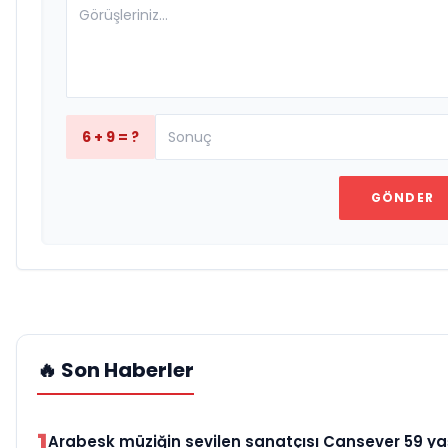
6 + 9 = ?
GÖNDER
🔥 Son Haberler
1
Arabesk müziğin sevilen sanatçısı Cansever 59 y