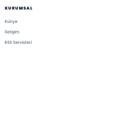
KURUMSAL
Künye
İletişim
RSS Servisleri
YASAL
Gizlilik Politikası
Kullanım Şartları
Çerez Politikası
© 2026 Sistematik Haber. Tüm hakları saklıdır.