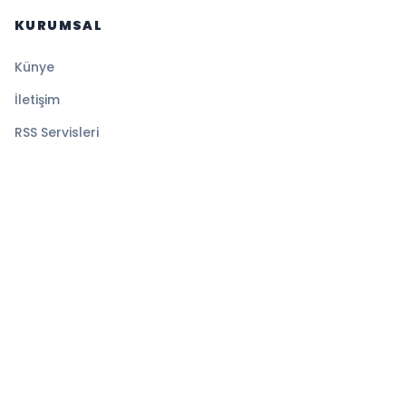
KURUMSAL
Künye
İletişim
RSS Servisleri
YASAL
Gizlilik Politikası
Kullanım Şartları
Çerez Politikası
© 2026 Sistematik Haber. Tüm hakları saklıdır.