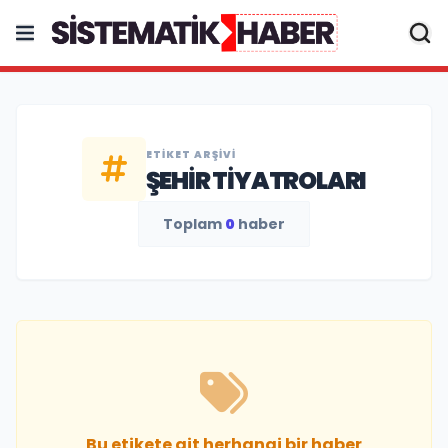
ETIKET ARŞIVI
ŞEHIR TIYATROLARI
Toplam
0
haber
Bu etikete ait herhangi bir haber