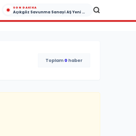
SON DAKIKA
Açıkgöz Savunma Sanayi AŞ Yeni Yönetim Kurulunu Açıkladı ve Savunma Sanayinde Küresel Vizyon Vurgusu
Toplam
0
haber