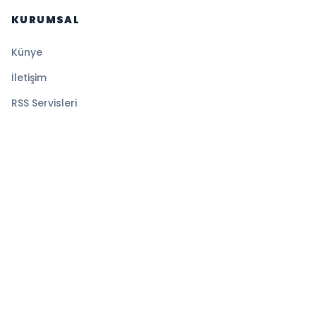
KURUMSAL
Künye
İletişim
RSS Servisleri
YASAL
Gizlilik Politikası
Kullanım Şartları
Çerez Politikası
© 2026 Sistematik Haber. Tüm hakları saklıdır.