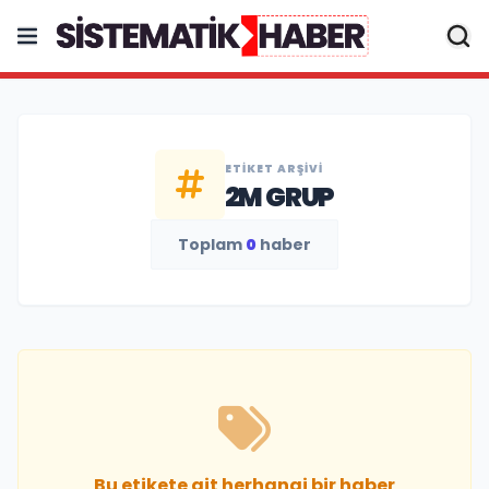
ETIKET ARŞIVI
2M GRUP
Toplam
0
haber
Bu etikete ait herhangi bir haber