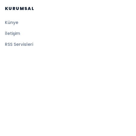
KURUMSAL
Künye
İletişim
RSS Servisleri
YASAL
Gizlilik Politikası
Kullanım Şartları
Çerez Politikası
© 2026 Sistematik Haber. Tüm hakları saklıdır.