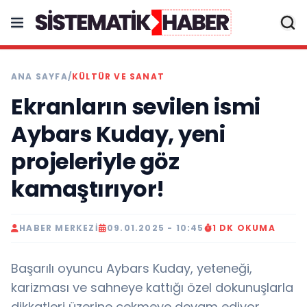
ANA SAYFA
/
KÜLTÜR VE SANAT
Ekranların sevilen ismi
Aybars Kuday, yeni
projeleriyle göz
kamaştırıyor!
HABER MERKEZI
09.01.2025 - 10:45
1 DK OKUMA
Başarılı oyuncu Aybars Kuday, yeteneği,
karizması ve sahneye kattığı özel dokunuşlarla
dikkatleri üzerine çekmeye devam ediyor.