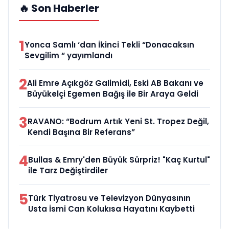
🔥 Son Haberler
1
Yonca Samlı ‘dan İkinci Tekli “Donacaksın
Sevgilim “ yayımlandı
2
Ali Emre Açıkgöz Galimidi, Eski AB Bakanı ve
Büyükelçi Egemen Bağış ile Bir Araya Geldi
3
RAVANO: “Bodrum Artık Yeni St. Tropez Değil,
Kendi Başına Bir Referans”
4
Bullas & Emry'den Büyük Sürpriz! "Kaç Kurtul"
ile Tarz Değiştirdiler
5
Türk Tiyatrosu ve Televizyon Dünyasının
Usta İsmi Can Kolukısa Hayatını Kaybetti