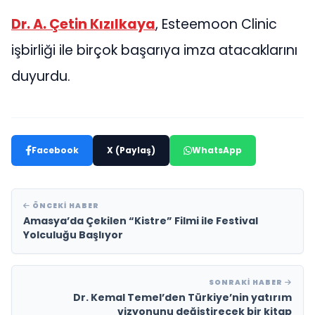
Dr. A. Çetin Kızılkaya
, Esteemoon Clinic
işbirliği ile birçok başarıya imza atacaklarını
duyurdu.
Facebook
X (Paylaş)
WhatsApp
ÖNCEKI HABER
Amasya’da Çekilen “Kistre” Filmi ile Festival
Yolculuğu Başlıyor
SONRAKI HABER
Dr. Kemal Temel’den Türkiye’nin yatırım
vizyonunu değiştirecek bir kitap