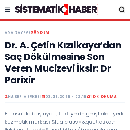
ANA SAYFA
/
GÜNDEM
Dr. A. Çetin Kızılkaya’dan
Saç Dökülmesine Son
Veren Mucizevi İksir: Dr
Parixir
HABER MERKEZI
03.08.2025 - 22:15
1 DK OKUMA
Fransa’da başlayan, Türkiye’de geliştirilen yerli
kozmetik markası &lt;a class=&quot;etiket-
link&quot; href=&quot;https://magazinname.