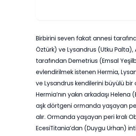
Birbirini seven fakat annesi tarafı
Öztürk) ve Lysandrus (Utku Palta), 
tarafından Demetrius (Emsal Yeşilbi
evlendirilmek istenen Hermia, Lysan
ve Lysandrus kendilerini büyülü bir
Hermia’nın yakın arkadaşı Helena (E
aşk dörtgeni ormanda yaşayan peril
alır. Ormanda yaşayan peri kralı O
EcesiTitania’dan (Duygu Urhan) int