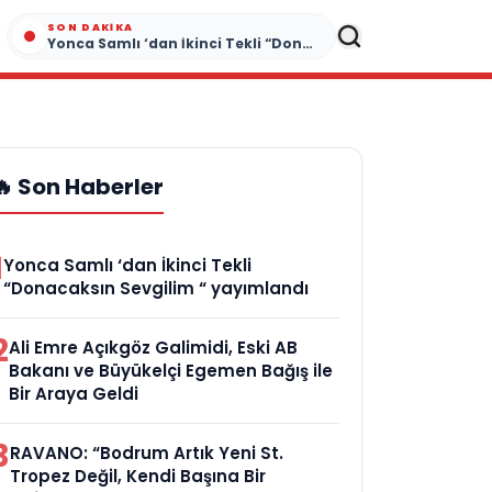
SON DAKIKA
Yonca Samlı ‘dan İkinci Tekli “Donacaksın Sevgilim “ yayımlandı
🔥 Son Haberler
1
Yonca Samlı ‘dan İkinci Tekli
“Donacaksın Sevgilim “ yayımlandı
2
Ali Emre Açıkgöz Galimidi, Eski AB
Bakanı ve Büyükelçi Egemen Bağış ile
Bir Araya Geldi
3
RAVANO: “Bodrum Artık Yeni St.
Tropez Değil, Kendi Başına Bir