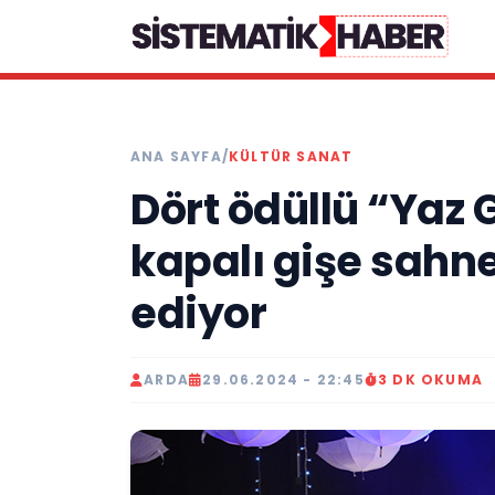
ANA SAYFA
/
KÜLTÜR SANAT
Dört ödüllü “Yaz 
kapalı gişe sah
ediyor
ARDA
29.06.2024 - 22:45
3 DK OKUMA