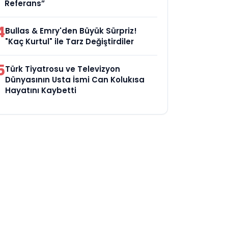
Referans”
4
Bullas & Emry'den Büyük Sürpriz!
"Kaç Kurtul" ile Tarz Değiştirdiler
5
Türk Tiyatrosu ve Televizyon
Dünyasının Usta İsmi Can Kolukısa
Hayatını Kaybetti