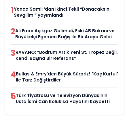
1
Yonca Samlı ‘dan İkinci Tekli “Donacaksın
Sevgilim “ yayımlandı
2
Ali Emre Açıkgöz Galimidi, Eski AB Bakanı ve
Büyükelçi Egemen Bağış ile Bir Araya Geldi
3
RAVANO: “Bodrum Artık Yeni St. Tropez Değil,
Kendi Başına Bir Referans”
4
Bullas & Emry'den Büyük Sürpriz! "Kaç Kurtul"
ile Tarz Değiştirdiler
5
Türk Tiyatrosu ve Televizyon Dünyasının
Usta İsmi Can Kolukısa Hayatını Kaybetti