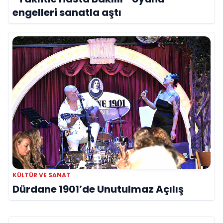
engelleri sanatla aştı
KÜLTÜR VE SANAT
Dürdane 1901’de Unutulmaz Açılış