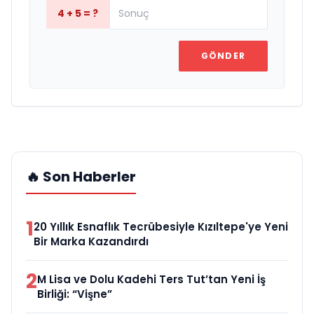
4 + 5 = ?
GÖNDER
🔥 Son Haberler
1
20 Yıllık Esnaflık Tecrübesiyle Kızıltepe'ye Yeni
Bir Marka Kazandırdı
2
M Lisa ve Dolu Kadehi Ters Tut’tan Yeni İş
Birliği: “Vişne”