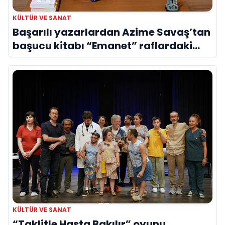
KÜLTÜR VE SANAT
Başarılı yazarlardan Azime Savaş’tan
başucu kitabı “Emanet” raflardaki
yerini aldı
KÜLTÜR VE SANAT
“Taklitle Hasta Bakılır” oyunu