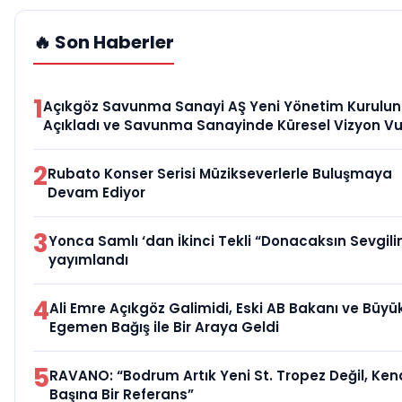
🔥 Son Haberler
1
Açıkgöz Savunma Sanayi AŞ Yeni Yönetim Kurulu
Açıkladı ve Savunma Sanayinde Küresel Vizyon V
2
Rubato Konser Serisi Müzikseverlerle Buluşmaya
Devam Ediyor
3
Yonca Samlı ‘dan İkinci Tekli “Donacaksın Sevgili
yayımlandı
4
Ali Emre Açıkgöz Galimidi, Eski AB Bakanı ve Büyük
Egemen Bağış ile Bir Araya Geldi
5
RAVANO: “Bodrum Artık Yeni St. Tropez Değil, Ken
Başına Bir Referans”