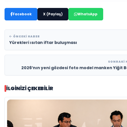
Facebook
X (Paylaş)
WhatsApp
ÖNCEKI HABER
Yürekleri ısıtan iftar buluşması
SONRAKI 
2026’nın yeni gözdesi foto model manken Yiğit 
İLGINIZI ÇEKEBILIR