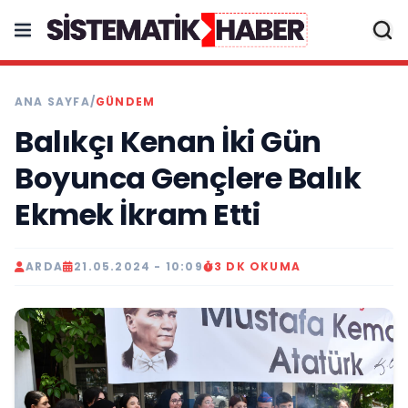
ANA SAYFA
/
GÜNDEM
Balıkçı Kenan İki Gün
Boyunca Gençlere Balık
Ekmek İkram Etti
ARDA
21.05.2024 - 10:09
3 DK OKUMA