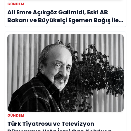
GÜNDEM
Ali Emre Açıkgöz Galimidi, Eski AB
Bakanı ve Büyükelçi Egemen Bağış ile
Bir Araya Geldi
GÜNDEM
Türk Tiyatrosu ve Televizyon