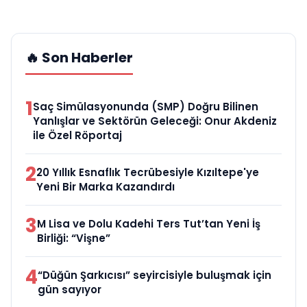
🔥 Son Haberler
1
Saç Simülasyonunda (SMP) Doğru Bilinen
Yanlışlar ve Sektörün Geleceği: Onur Akdeniz
ile Özel Röportaj
2
20 Yıllık Esnaflık Tecrübesiyle Kızıltepe'ye
Yeni Bir Marka Kazandırdı
3
M Lisa ve Dolu Kadehi Ters Tut’tan Yeni İş
Birliği: “Vişne”
4
“Düğün Şarkıcısı” seyircisiyle buluşmak için
gün sayıyor